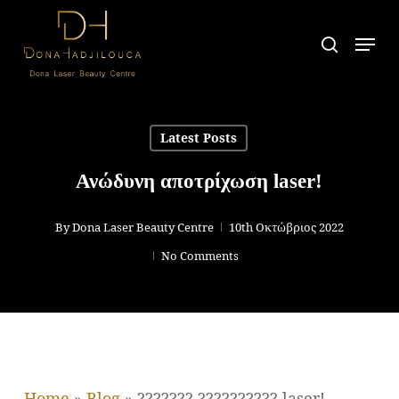
Skip
Men
search
to
main
content
Latest Posts
Ανώδυνη αποτρίχωση laser!
By
Dona Laser Beauty Centre
10th Οκτώβριος 2022
No Comments
Home
»
Blog
»
??????? ?????????? laser!