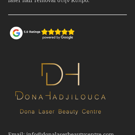
Email:
info@donalaserbeautycentre.com