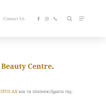
search
facebook
instagram
phone
Contact Us
Menu
 Beauty Centre
.
MOTUS AX
και τα πλεονεκτήματα της.