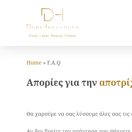
Skip
to
main
content
Home
»
F.A.Q
Απορίες για την
αποτρ
Θα χαρούμε να σας λύσουμε όλες σας τις
Αν δεν βρείτε την απάντηση που ψάχνετε