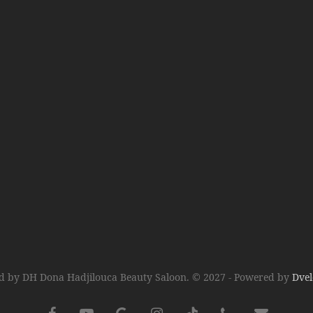
d by DH Dona Hadjilouca Beauty Saloon. © 2027 - Powered by
Dve
facebook
youtube
google-
instagram
tiktok
phone
email