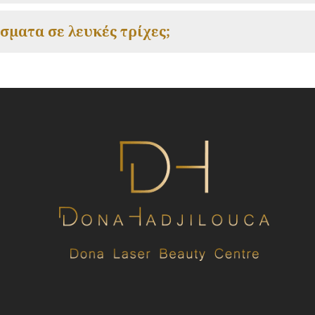
έσματα σε λευκές τρίχες;