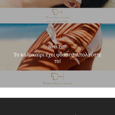
Next Post
Το καλοκαίρι έχει φθάσει! Απολαύστε
το!