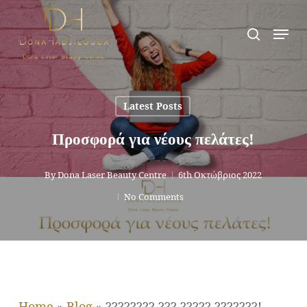
Skip
Men
search
to
main
content
Latest Posts
Προσφορά για νέους πελάτες!
By
Dona Laser Beauty Centre
6th Οκτώβριος 2022
No Comments
Home
»
Blog
»
???????? ??? ????? ???????!