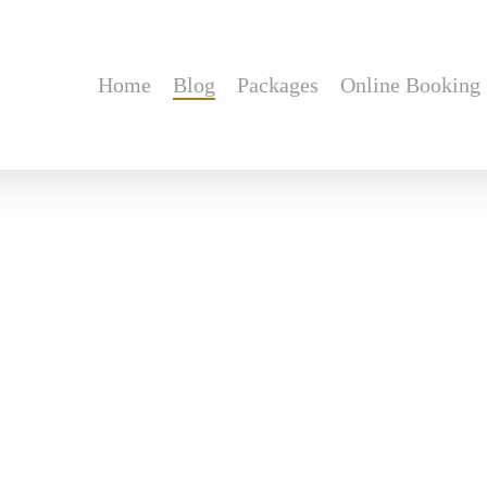
Home
Blog
Packages
Online Booking
Ασφαλές
μόνιμη
αποτρίχωση
με
laser
αλεξανδρίτη!