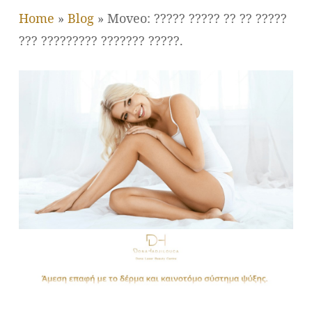
Home
»
Blog
»
Moveo: ????? ????? ?? ?? ?????
??? ????????? ??????? ?????.