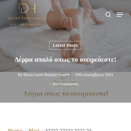
Skip
Men
search
to
main
content
Latest Posts
Δέρμα απαλό οπως το ονειρεύεστε!
By
Dona Laser Beauty Centre
29th Δεκέμβριος 2021
No Comments
Home
»
Blog
»
????? ????? ???? ??