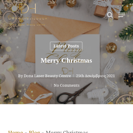
Skip
Men
search
to
main
content
Latest Posts
Merry Christmas
By
Dona Laser Beauty Centre
25th Δεκέμβριος 2021
No Comments
Home
»
Blog
»
Merry Christmas