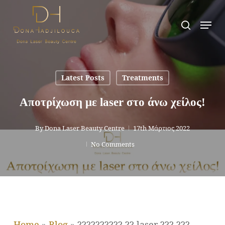
Skip
Men
search
to
main
content
Latest Posts
Treatments
Αποτρίχωση με laser στο άνω χείλος!
By
Dona Laser Beauty Centre
17th Μάρτιος 2022
No Comments
Home
»
Blog
»
?????????? ?? laser ??? ???