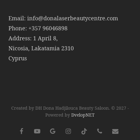
Email:
info@donalaserbeautycentre.com
Phone: +357 96046898
Address: 1 April 8,
Nicosia, Lakatamia 2310
Cyprus
Created by DH Dona Hadjilouca Beauty Saloon. © 2027 -
Powered by
DvelopNET
facebook
youtube
google-
instagram
tiktok
phone
email
plus