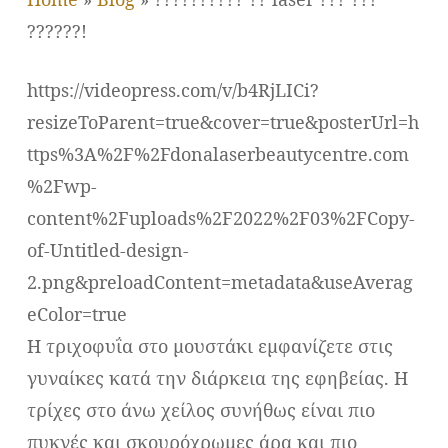
??????!
https://videopress.com/v/b4RjLICi?
resizeToParent=true&cover=true&posterUrl=h
ttps%3A%2F%2Fdonalaserbeautycentre.com
%2Fwp-
content%2Fuploads%2F2022%2F03%2FCopy-
of-Untitled-design-
2.png&preloadContent=metadata&useAverag
eColor=true
Η τριχοφυΐα στο μουστάκι εμφανίζετε στις
γυναίκες κατά την διάρκεια της εφηβείας. Η
τρίχες στο άνω χείλος συνήθως είναι πιο
πυκνές και σκουρόχρωμες άρα και πιο