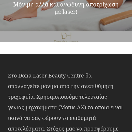
Μόνιμη αλλά και ανώδυνη αποτρίχωση
με laser!