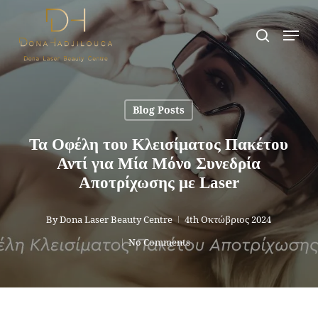
Skip
Men
search
to
main
content
Blog Posts
Τα Οφέλη του Κλεισίματος Πακέτου
Αντί για Μία Μόνο Συνεδρία
Αποτρίχωσης με Laser
By
Dona Laser Beauty Centre
4th Οκτώβριος 2024
No Comments